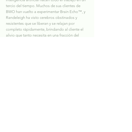
tercio del tiempo. Muchos de sus clientes de
BWO han vuelto a experimentar Brain Echo™, y
Randeleigh ha visto cerebros obstinados y
resistentes que se liberan y se relajan por
completo rápidamente, brindando al cliente el
alivio que tanto necesita en una fracción del
tiempo._cc781905-5cde-3194-bb3b-
136malo5cf58d_
Durante los últimos tres años, Randeleigh ha
trabajado como asistente administrativo
ejecutivo y gerente de oficina de Virginia. Ella
tiene la alegría de ver una visión más global de
Tender Hearts Enterprises y está agradecida y
bendecida de trabajar junto a un equipo de
personas tan increíble y ofrecer esta tecnología
a nuestra comunidad.