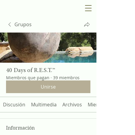
Grupos
40 Days of R.E.S.T.™
Miembros que pagan
·
39 miembros
Unirse
Discusión
Multimedia
Archivos
Miembros
Información