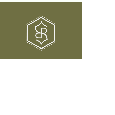
Learn
About
Help
Services
Mission
Contact Us
Courses
Team
FAQs
Events
Testimonials
Privacy Policy
Resources
Donate
Terms &
Conditions
9891 Irvine Center Dr. Ste 130